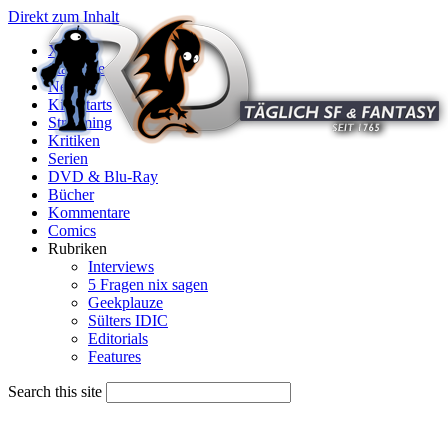
Direkt zum Inhalt
X
Startseite
News
Kinostarts
Streaming
Kritiken
Serien
DVD & Blu-Ray
Bücher
Kommentare
Comics
Rubriken
Interviews
5 Fragen nix sagen
Geekplauze
Sülters IDIC
Editorials
Features
Search this site