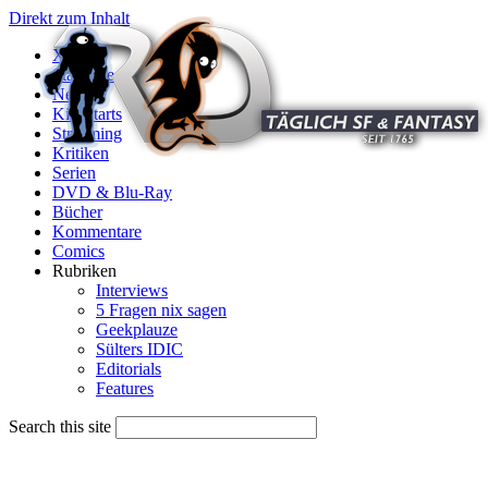
Direkt zum Inhalt
X
Startseite
News
Kinostarts
Streaming
Kritiken
Serien
DVD & Blu-Ray
Bücher
Kommentare
Comics
Rubriken
Interviews
5 Fragen nix sagen
Geekplauze
Sülters IDIC
Editorials
Features
Search this site