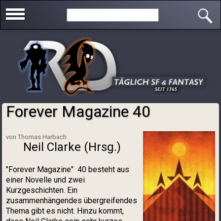
Direkt zum Inhalt
Search this site
Forever Magazine 40
Sie sind hier
von Thomas Harbach
Neil Clarke (Hrsg.)
"Forever Magazine" 40 besteht aus
einer Novelle und zwei
Kurzgeschichten. Ein
zusammenhängendes übergreifendes
Thema gibt es nicht. Hinzu kommt,