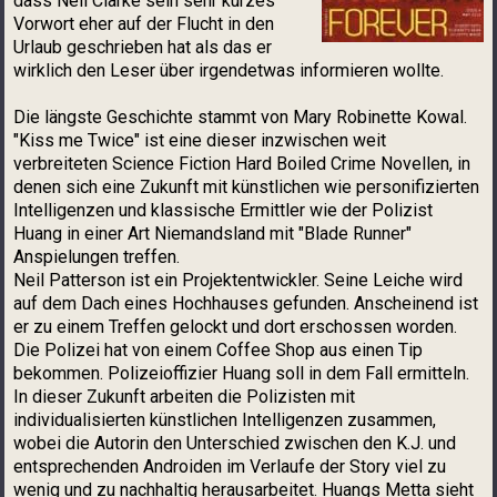
dass Neil Clarke sein sehr kurzes
Vorwort eher auf der Flucht in den
Urlaub geschrieben hat als das er
wirklich den Leser über irgendetwas informieren wollte.
Die längste Geschichte stammt von Mary Robinette Kowal.
"Kiss me Twice" ist eine dieser inzwischen weit
verbreiteten Science Fiction Hard Boiled Crime Novellen, in
denen sich eine Zukunft mit künstlichen wie personifizierten
Intelligenzen und klassische Ermittler wie der Polizist
Huang in einer Art Niemandsland mit "Blade Runner"
Anspielungen treffen.
Neil Patterson ist ein Projektentwickler. Seine Leiche wird
auf dem Dach eines Hochhauses gefunden. Anscheinend ist
er zu einem Treffen gelockt und dort erschossen worden.
Die Polizei hat von einem Coffee Shop aus einen Tip
bekommen. Polizeioffizier Huang soll in dem Fall ermitteln.
In dieser Zukunft arbeiten die Polizisten mit
individualisierten künstlichen Intelligenzen zusammen,
wobei die Autorin den Unterschied zwischen den K.J. und
entsprechenden Androiden im Verlaufe der Story viel zu
wenig und zu nachhaltig herausarbeitet. Huangs Metta sieht