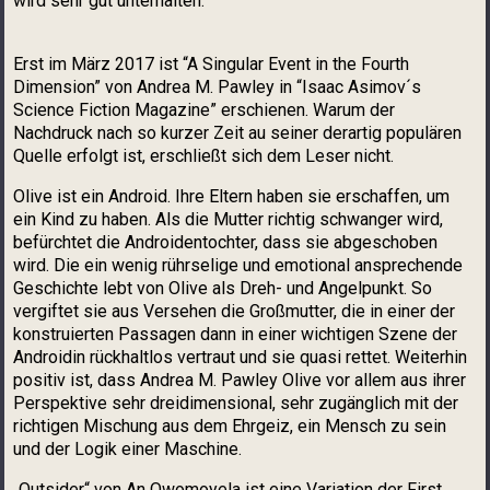
wird sehr gut unterhalten.
Erst im März 2017 ist “A Singular Event in the Fourth
Dimension” von Andrea M. Pawley in “Isaac Asimov´s
Science Fiction Magazine” erschienen. Warum der
Nachdruck nach so kurzer Zeit au seiner derartig populären
Quelle erfolgt ist, erschließt sich dem Leser nicht.
Olive ist ein Android. Ihre Eltern haben sie erschaffen, um
ein Kind zu haben. Als die Mutter richtig schwanger wird,
befürchtet die Androidentochter, dass sie abgeschoben
wird. Die ein wenig rührselige und emotional ansprechende
Geschichte lebt von Olive als Dreh- und Angelpunkt. So
vergiftet sie aus Versehen die Großmutter, die in einer der
konstruierten Passagen dann in einer wichtigen Szene der
Androidin rückhaltlos vertraut und sie quasi rettet. Weiterhin
positiv ist, dass Andrea M. Pawley Olive vor allem aus ihrer
Perspektive sehr dreidimensional, sehr zugänglich mit der
richtigen Mischung aus dem Ehrgeiz, ein Mensch zu sein
und der Logik einer Maschine.
„Outsider“ von An Owomoyela ist eine Variation der First