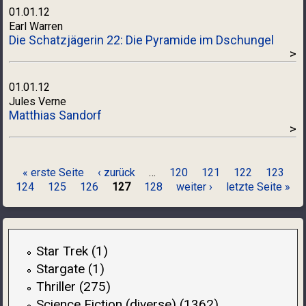
01.01.12
Earl Warren
Die Schatzjägerin 22: Die Pyramide im Dschungel
>
01.01.12
Jules Verne
Matthias Sandorf
>
Seiten
« erste Seite
‹ zurück
…
120
121
122
123
124
125
126
127
128
weiter ›
letzte Seite »
Star Trek (1)
Stargate (1)
Thriller (275)
Science Fiction (diverse) (1362)