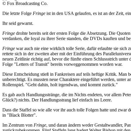
© Fox Broadcasting Co.
Die letzte Folge
Fringe
ist in den USA gelaufen, es ist an der Zeit, ei
Ihr seid gewarnt.
Fringe
drohte bereits seit der ersten Folge die Absetzung. Die Quoten
verdanken, die loyal zu ihrer Serie standen, die DVDs kauften und 
Fringe
war auch nie eine wirklich tolle Serie, dafür erlaubte sie sich 
rettete sich in der zweiten aber mit der Einführung des Parallelunive
neuen Zeitlinie richtig auf, bevor die fünfte einen Schlussstrich unter
Folge "Letters of Transit" bereits vorweggenommen worden war.
Diese Entscheidung stieß in Fankreisen auf teils heftige Kritik. Man b
unberechtigt. Es mussten neue Charaktere eingeführt werden, unter
Rollenspiel. "Geht dahin, holt irgendwas, und kommt zurück."
Es gab auch Handlungsstränge, die im Nichts endeten, vor allem Pet
Glück?) nichts. Der Handlungsstrang lief einfach ins Leere.
Dass die Staffel so wie alle vor ihr auch tolle Folgen hatte und zw
in "Black Blotter".
Im Zentrum von
Fringe
, und daran ändern weder Gestaltwandler, Para
zurückzubekommen. Fünf Staffeln lang hadert Walter Bishop mit den 