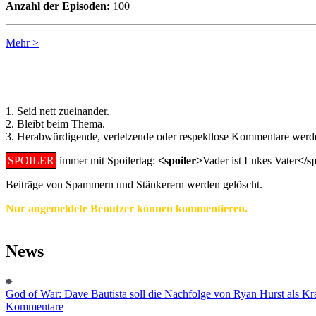
Anzahl der Episoden:
100
Mehr >
Regeln für Kommentare:
1. Seid nett zueinander.
2. Bleibt beim Thema.
3. Herabwürdigende, verletzende oder respektlose Kommentare werde
SPOILER
immer mit Spoilertag:
<spoiler>
Vader ist Lukes Vater
</s
Beiträge von Spammern und Stänkerern werden gelöscht.
Nur angemeldete Benutzer können kommentieren.
Ein Konto zu erstellen ist einfach und unkompliziert.
Hier geht's zur
News
God of War: Dave Bautista soll die Nachfolge von Ryan Hurst als Kra
Kommentare