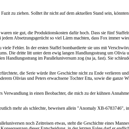
n Fazit zu ziehen. Solltet ihr nicht auf dem aktuellen Stand sein, könnte
 waren nie gut, die Produktionskosten dafür hoch. Dass sie fünf Staffel
bei jedem Absetzungsgerücht so viel Lärm machten, dass Fox immer wie
zu viele Fehler. In der ersten Staffel bombardierte sie uns mit Verschwö
rsums. Die dritte litt unter dem ewig langen Handlungsstrang um Olivia 
 den Handlungsstrang im Paralleluniversum zog (na ja, fast). Sie schleud
efürchtete, die Serie würde ihre Geschichte nicht zu Ende verlieren und
 anderem Olivias und Peters erwachsene Tochter Etta, sowie die ganze
ers Verwandlung in einen Beobachter, die mich zu der kühnen Annahme 
ar deutlich mehr als schlechte, beweisen allein "Anomaly XB-6783746",
lleluniversen noch Zeitreisen etwas, steht die Geschichte eines Mannes,
Konsequenzen dieser Entscheidung, in der letzten Folge darf er endlic