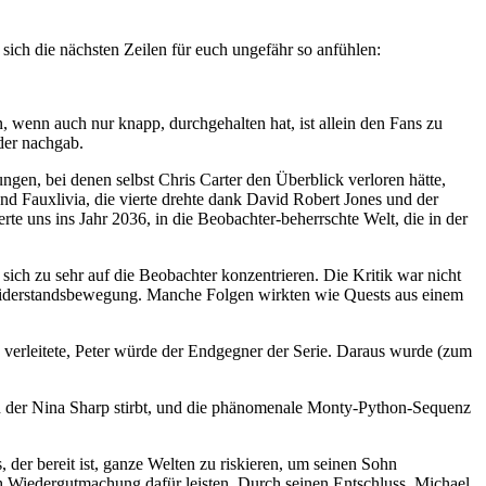
n sich die nächsten Zeilen für euch ungefähr so anfühlen:
n, wenn auch nur knapp, durchgehalten hat, ist allein den Fans zu
der nachgab.
rungen, bei denen selbst Chris Carter den Überblick verloren hätte,
und Fauxlivia, die vierte drehte dank David Robert Jones und der
erte uns ins Jahr 2036, in die Beobachter-beherrschte Welt, die in der
 sich zu sehr auf die Beobachter konzentrieren. Die Kritik war nicht
 Widerstandsbewegung. Manche Folgen wirkten wie Quests aus einem
verleitete, Peter würde der Endgegner der Serie. Daraus wurde (zum
 in der Nina Sharp stirbt, und die phänomenale Monty-Python-Sequenz
 der bereit ist, ganze Welten zu riskieren, um seinen Sohn
h Wiedergutmachung dafür leisten. Durch seinen Entschluss, Michael