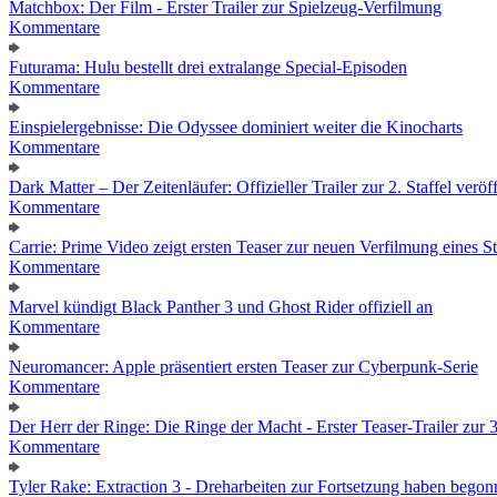
Matchbox: Der Film - Erster Trailer zur Spielzeug-Verfilmung
Kommentare
Futurama: Hulu bestellt drei extralange Special-Episoden
Kommentare
Einspielergebnisse: Die Odyssee dominiert weiter die Kinocharts
Kommentare
Dark Matter – Der Zeitenläufer: Offizieller Trailer zur 2. Staffel veröff
Kommentare
Carrie: Prime Video zeigt ersten Teaser zur neuen Verfilmung eines
Kommentare
Marvel kündigt Black Panther 3 und Ghost Rider offiziell an
Kommentare
Neuromancer: Apple präsentiert ersten Teaser zur Cyberpunk-Serie
Kommentare
Der Herr der Ringe: Die Ringe der Macht - Erster Teaser-Trailer zur 3.
Kommentare
Tyler Rake: Extraction 3 - Dreharbeiten zur Fortsetzung haben bego