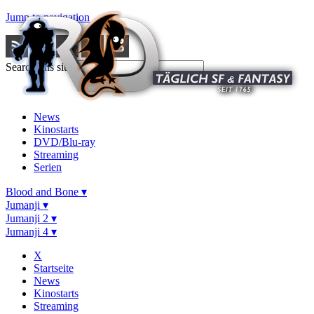
Jump to navigation
Search this site
News
Kinostarts
DVD/Blu-ray
Streaming
Serien
Blood and Bone ▾
Jumanji ▾
Jumanji 2 ▾
Jumanji 4 ▾
X
Startseite
News
Kinostarts
Streaming