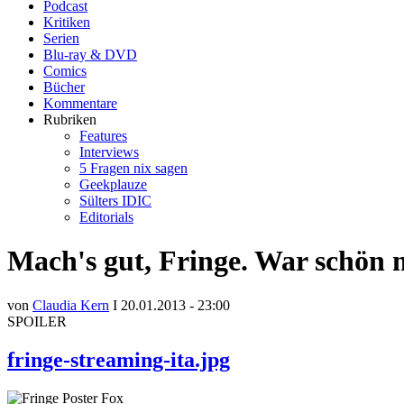
Podcast
Kritiken
Serien
Blu-ray & DVD
Comics
Bücher
Kommentare
Rubriken
Features
Interviews
5 Fragen nix sagen
Geekplauze
Sülters IDIC
Editorials
Mach's gut, Fringe. War schön m
von
Claudia Kern
I 20.01.2013 - 23:00
SPOILER
fringe-streaming-ita.jpg