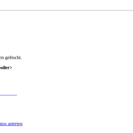
n gelöscht.
poiler>
 Anmeldung
.
tos antreten