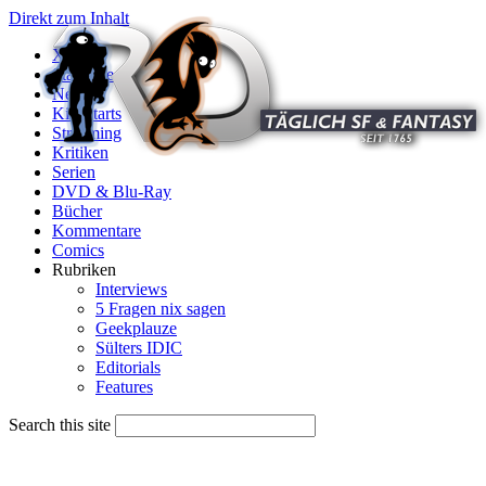
Direkt zum Inhalt
X
Startseite
News
Kinostarts
Streaming
Kritiken
Serien
DVD & Blu-Ray
Bücher
Kommentare
Comics
Rubriken
Interviews
5 Fragen nix sagen
Geekplauze
Sülters IDIC
Editorials
Features
Search this site