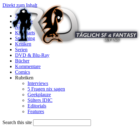
Direkt zum Inhalt
X
Startseite
News
Kinostarts
Streaming
Kritiken
Serien
DVD & Blu-Ray
Bücher
Kommentare
Comics
Rubriken
Interviews
5 Fragen nix sagen
Geekplauze
Sülters IDIC
Editorials
Features
Search this site