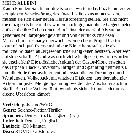
MEHR ALLEIN!
Kaum konnten Sarah und ihre Klonschwestern das Puzzle hinter der
komplexen Verschwörung des Dyad Instituts zusammensetzen,
müssen sie sich einer neuen Herausforderung stellen. Sie sind nicht
die einzigen Klone und es warten mächtige, männliche Gegenspieler
auf sie, die ihre Leben erneut durcheinander werfen! Als streng
geheimes Militärprojekt getarnt und von der rücksichtslosen
Matriarchin Dr. Coady überwacht, werden beim Projekt Castor
extrem hochqualifizierte männliche Klone hergestellt, die als
tödliche Soldaten außergewöhnliche Fähigkeiten besitzen. Aber wer
hat sie erschaffen? Und was noch viel wichtiger ist, warum wurden
sie erschaffen? Die plötzliche Ankunft der Castor-Klone erweitert
das Orphan-Black-Universum. Intrigen und Spannung nehmen zu,
und die Serie überrascht erneut mit erstaunlichen Drehungen und
Wendungen. Vollgepackt mit witzigen Dialogen, atemberaubender
Action und jeder Menge Spannung, werden die Zuschauer auch in
Staffel 3 in eine Welt entführt, wo nichts sicher ist und Jeder ums
eigene Überleben kämpft.
Vertrieb:
polyband/WVG
Genre:
Science-Fiction/Thriller
Sprachen:
Deutsch (5.1), Englisch (5.1)
Untertitel:
Deutsch, Englisch
Laufzeit:
430 Minuten
Discs:
3 DVDs / 2 Blu-rays