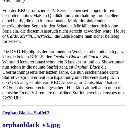
Ausstattung:
Von der BBC produzierte TV-Serien stehen seit langem für ein
besonders hohes Maß an Qualität und Unterhaltung - und stellen
dabei häufig die den internationalen Markt dominierenden
amerikanischen Serien in den Schatten. Mir fällt eigentlich keine
Serie ein, die diesem Anspruch nicht gerecht geworden wäre.
House
of Cards
,
Merlin
,
Sherlock
... die Liste könnte man sicher beliebig
fortsetzen.
Die DVD-Highlights der kommenden Woche sind damit auch ganz
klar die beiden BBC-Serien
Orphan Black
und
Doctor Who
.
Während letzterer quasi schon ein Klassiker ist und als Showrunner
nun schon in die neunte Staffel geht, ist
Orphan Black
die
Überraschungsserie der letzten Jahre, die nun erscheinende dritte
Staffel verspricht erneut Hochspannung und Nervenkitzel pur. In
den USA ausgestrahlt von BBC America, in Deutschland hat sich
ZDFneo die Senderechte gesichert. Hier läuft aktuell auch noch die
deutsche Free-TV-Premiere der dritten Staffel, jeweils dienstags um
22:30 Uhr.
Orphan Black - Staffel 3
orphanblack_s3.jpg