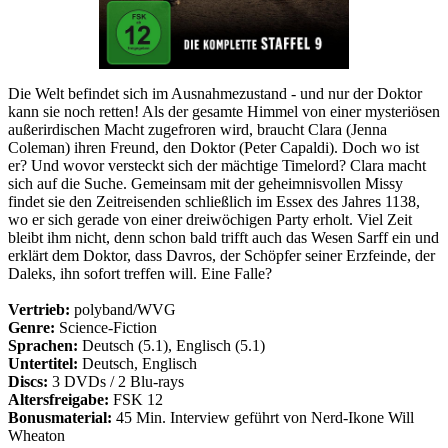
Die Welt befindet sich im Ausnahmezustand - und nur der Doktor
kann sie noch retten! Als der gesamte Himmel von einer mysteriösen
außerirdischen Macht zugefroren wird, braucht Clara (Jenna
Coleman) ihren Freund, den Doktor (Peter Capaldi). Doch wo ist
er? Und wovor versteckt sich der mächtige Timelord? Clara macht
sich auf die Suche. Gemeinsam mit der geheimnisvollen Missy
findet sie den Zeitreisenden schließlich im Essex des Jahres 1138,
wo er sich gerade von einer dreiwöchigen Party erholt. Viel Zeit
bleibt ihm nicht, denn schon bald trifft auch das Wesen Sarff ein und
erklärt dem Doktor, dass Davros, der Schöpfer seiner Erzfeinde, der
Daleks, ihn sofort treffen will. Eine Falle?
Vertrieb:
polyband/WVG
Genre:
Science-Fiction
Sprachen:
Deutsch (5.1), Englisch (5.1)
Untertitel:
Deutsch, Englisch
Discs:
3 DVDs / 2 Blu-rays
Altersfreigabe:
FSK 12
Bonusmaterial:
45 Min. Interview geführt von Nerd-Ikone Will
Wheaton