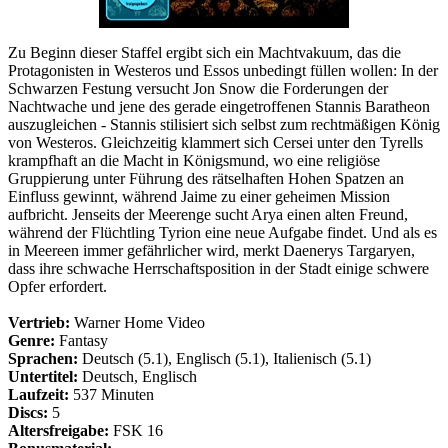
Zu Beginn dieser Staffel ergibt sich ein Machtvakuum, das die
Protagonisten in Westeros und Essos unbedingt füllen wollen: In der
Schwarzen Festung versucht Jon Snow die Forderungen der
Nachtwache und jene des gerade eingetroffenen Stannis Baratheon
auszugleichen - Stannis stilisiert sich selbst zum rechtmäßigen König
von Westeros. Gleichzeitig klammert sich Cersei unter den Tyrells
krampfhaft an die Macht in Königsmund, wo eine religiöse
Gruppierung unter Führung des rätselhaften Hohen Spatzen an
Einfluss gewinnt, während Jaime zu einer geheimen Mission
aufbricht. Jenseits der Meerenge sucht Arya einen alten Freund,
während der Flüchtling Tyrion eine neue Aufgabe findet. Und als es
in Meereen immer gefährlicher wird, merkt Daenerys Targaryen,
dass ihre schwache Herrschaftsposition in der Stadt einige schwere
Opfer erfordert.
Vertrieb:
Warner Home Video
Genre:
Fantasy
Sprachen:
Deutsch (5.1), Englisch (5.1), Italienisch (5.1)
Untertitel:
Deutsch, Englisch
Laufzeit:
537 Minuten
Discs:
5
Altersfreigabe:
FSK 16