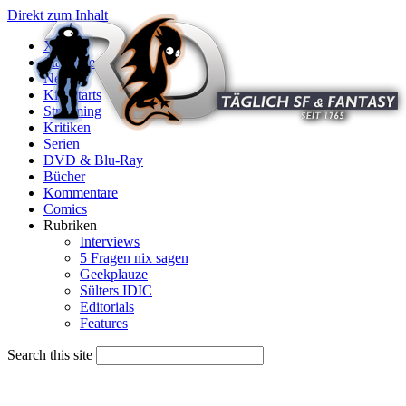
Direkt zum Inhalt
X
Startseite
News
Kinostarts
Streaming
Kritiken
Serien
DVD & Blu-Ray
Bücher
Kommentare
Comics
Rubriken
Interviews
5 Fragen nix sagen
Geekplauze
Sülters IDIC
Editorials
Features
Search this site