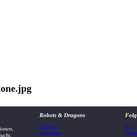
tone.jpg
Robots & Dragons
Folg
Über uns
RSS
ionen,
Impressum
Face
aucht.