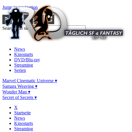
Jump to navigation
Search this site
News
Kinostarts
DVD/Blu-ray
Streaming
Serien
Marvel Cinematic Universe ▾
Samara Weaving ▾
Wonder Man ▾
Secret of Secrets ▾
X
Startseite
News
Kinostarts
Streaming