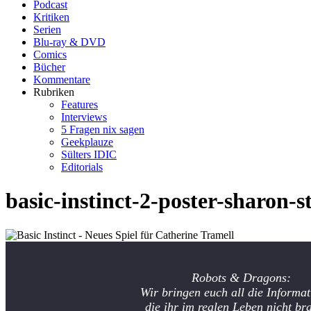
Podcast
Kritiken
Serien
Blu-ray & DVD
Comics
Bücher
Kommentare
Rubriken
Features
Interviews
5 Fragen nix sagen
Geekplauze
Sülters IDIC
Editorials
basic-instinct-2-poster-sharon-s
Robots & Dragons:
Wir bringen euch all die Informat
die ihr im realen Leben nicht br