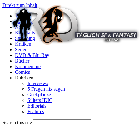
Direkt zum Inhalt
X
Startseite
News
Kinostarts
Streaming
Kritiken
Serien
DVD & Blu-Ray
Bücher
Kommentare
Comics
Rubriken
Interviews
5 Fragen nix sagen
Geekplauze
Sülters IDIC
Editorials
Features
Search this site