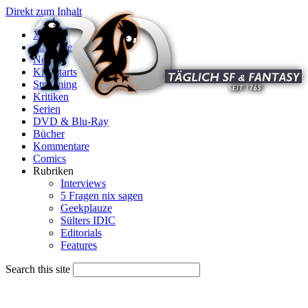
Direkt zum Inhalt
X
Startseite
News
Kinostarts
Streaming
Kritiken
Serien
DVD & Blu-Ray
Bücher
Kommentare
Comics
Rubriken
Interviews
5 Fragen nix sagen
Geekplauze
Sülters IDIC
Editorials
Features
Search this site