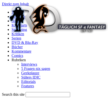
Direkt zum Inhalt
X
Startseite
News
Kinostarts
Streaming
Kritiken
Serien
DVD & Blu-Ray
Bücher
Kommentare
Comics
Rubriken
Interviews
5 Fragen nix sagen
Geekplauze
Sülters IDIC
Editorials
Features
Search this site