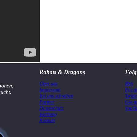
Robots & Dragons
Folg
Über uns
RSS
ionen,
Impressum
Face
aucht.
Bei uns schreiben
Twitte
Partner
Goog
Datenschutz
YouT
Werbung
Kontakt