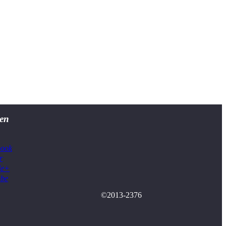
en
book
r
le+
ube
©2013-2376