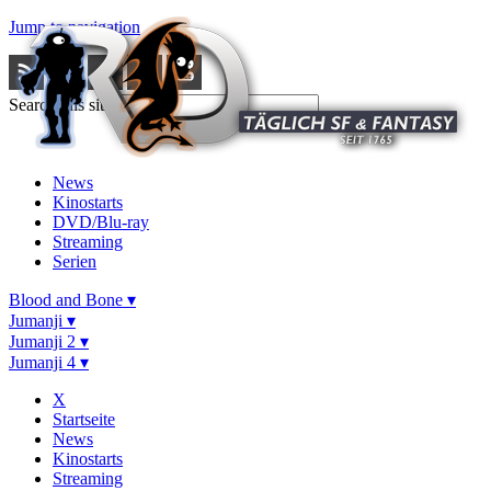
Jump to navigation
Search this site
News
Kinostarts
DVD/Blu-ray
Streaming
Serien
Blood and Bone ▾
Jumanji ▾
Jumanji 2 ▾
Jumanji 4 ▾
X
Startseite
News
Kinostarts
Streaming