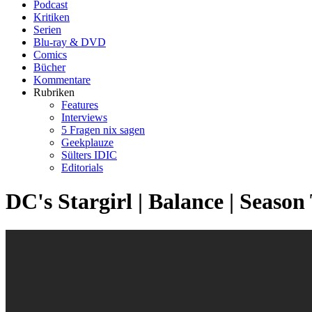
Podcast
Kritiken
Serien
Blu-ray & DVD
Comics
Bücher
Kommentare
Rubriken
Features
Interviews
5 Fragen nix sagen
Geekplauze
Sülters IDIC
Editorials
DC's Stargirl | Balance | Season