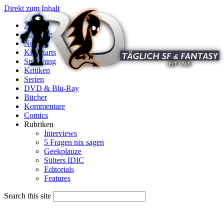
Direkt zum Inhalt
X
Startseite
News
Kinostarts
Streaming
Kritiken
Serien
DVD & Blu-Ray
Bücher
Kommentare
Comics
Rubriken
Interviews
5 Fragen nix sagen
Geekplauze
Sülters IDIC
Editorials
Features
Search this site