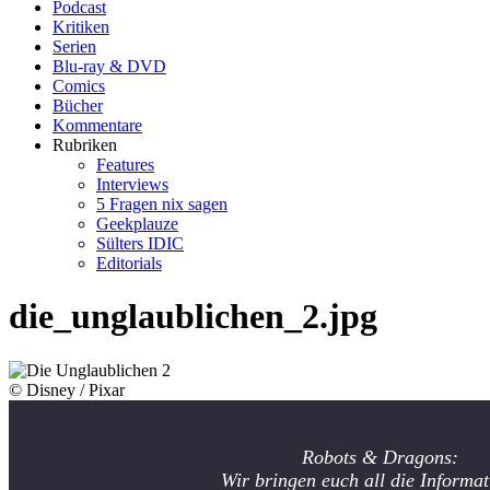
Podcast
Kritiken
Serien
Blu-ray & DVD
Comics
Bücher
Kommentare
Rubriken
Features
Interviews
5 Fragen nix sagen
Geekplauze
Sülters IDIC
Editorials
die_unglaublichen_2.jpg
© Disney / Pixar
Robots & Dragons:
Wir bringen euch all die Informat