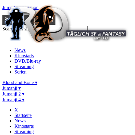
Jump to navigation
Search this site
News
Kinostarts
DVD/Blu-ray
Streaming
Serien
Blood and Bone ▾
Jumanji ▾
Jumanji 2 ▾
Jumanji 4 ▾
X
Startseite
News
Kinostarts
Streaming