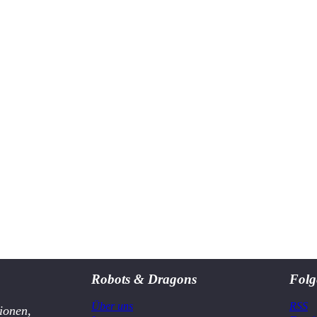
Robots & Dragons
Folg
Über uns
RSS
ionen,