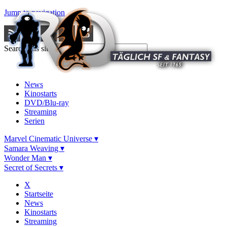
Jump to navigation
Search this site
News
Kinostarts
DVD/Blu-ray
Streaming
Serien
Marvel Cinematic Universe ▾
Samara Weaving ▾
Wonder Man ▾
Secret of Secrets ▾
X
Startseite
News
Kinostarts
Streaming