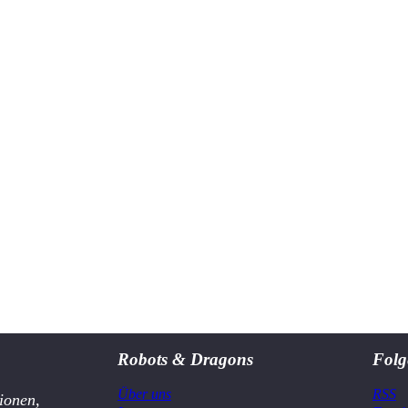
Robots & Dragons
Folg
Über uns
RSS
ionen,