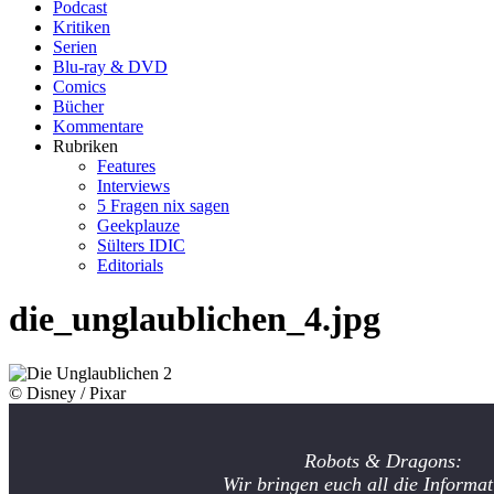
Podcast
Kritiken
Serien
Blu-ray & DVD
Comics
Bücher
Kommentare
Rubriken
Features
Interviews
5 Fragen nix sagen
Geekplauze
Sülters IDIC
Editorials
die_unglaublichen_4.jpg
© Disney / Pixar
Robots & Dragons:
Wir bringen euch all die Informat