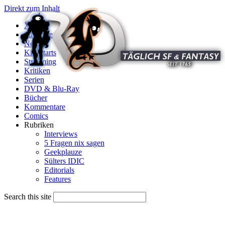
Direkt zum Inhalt
X
Startseite
News
Kinostarts
Streaming
Kritiken
Serien
DVD & Blu-Ray
Bücher
Kommentare
Comics
Rubriken
Interviews
5 Fragen nix sagen
Geekplauze
Sülters IDIC
Editorials
Features
Search this site