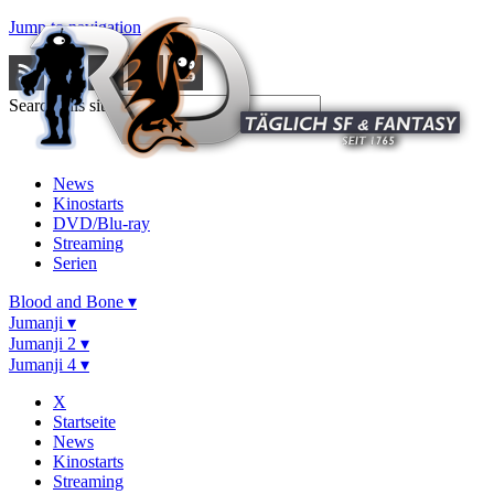
Jump to navigation
Search this site
News
Kinostarts
DVD/Blu-ray
Streaming
Serien
Blood and Bone ▾
Jumanji ▾
Jumanji 2 ▾
Jumanji 4 ▾
X
Startseite
News
Kinostarts
Streaming