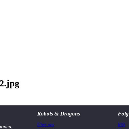
2.jpg
Robots & Dragons
Folg
Über uns
RSS
ionen,