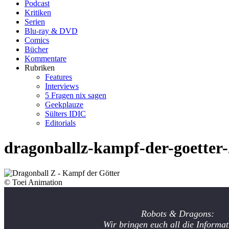
Podcast
Kritiken
Serien
Blu-ray & DVD
Comics
Bücher
Kommentare
Rubriken
Features
Interviews
5 Fragen nix sagen
Geekplauze
Sülters IDIC
Editorials
dragonballz-kampf-der-goetter-
© Toei Animation
Robots & Dragons:
Wir bringen euch all die Informat