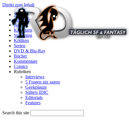
Direkt zum Inhalt
X
Startseite
News
Kinostarts
Streaming
Kritiken
Serien
DVD & Blu-Ray
Bücher
Kommentare
Comics
Rubriken
Interviews
5 Fragen nix sagen
Geekplauze
Sülters IDIC
Editorials
Features
Search this site