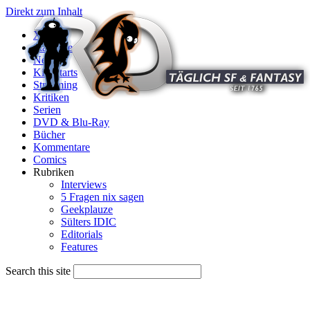
Direkt zum Inhalt
X
Startseite
News
Kinostarts
Streaming
Kritiken
Serien
DVD & Blu-Ray
Bücher
Kommentare
Comics
Rubriken
Interviews
5 Fragen nix sagen
Geekplauze
Sülters IDIC
Editorials
Features
Search this site