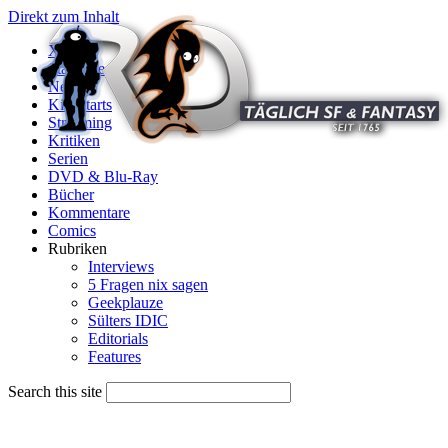
Direkt zum Inhalt
X
Startseite
News
Kinostarts
Streaming
Kritiken
Serien
DVD & Blu-Ray
Bücher
Kommentare
Comics
Rubriken
Interviews
5 Fragen nix sagen
Geekplauze
Sülters IDIC
Editorials
Features
Search this site