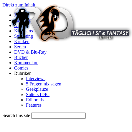
Direkt zum Inhalt
X
Startseite
News
Kinostarts
Streaming
Kritiken
Serien
DVD & Blu-Ray
Bücher
Kommentare
Comics
Rubriken
Interviews
5 Fragen nix sagen
Geekplauze
Sülters IDIC
Editorials
Features
Search this site