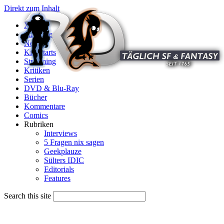
Direkt zum Inhalt
X
Startseite
News
Kinostarts
Streaming
Kritiken
Serien
DVD & Blu-Ray
Bücher
Kommentare
Comics
Rubriken
Interviews
5 Fragen nix sagen
Geekplauze
Sülters IDIC
Editorials
Features
Search this site