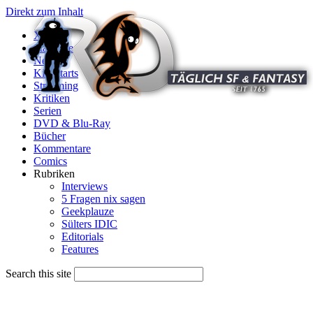
Direkt zum Inhalt
X
Startseite
News
Kinostarts
Streaming
Kritiken
Serien
DVD & Blu-Ray
Bücher
Kommentare
Comics
Rubriken
Interviews
5 Fragen nix sagen
Geekplauze
Sülters IDIC
Editorials
Features
Search this site