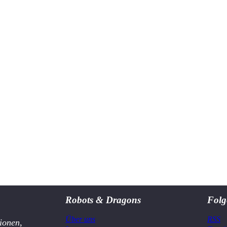
Robots & Dragons
Folg
Über uns
RSS
ionen,