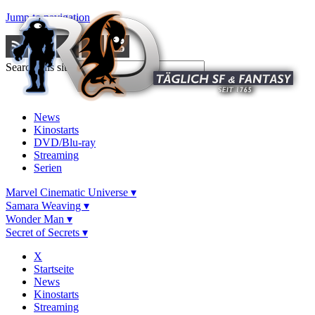
Jump to navigation
Search this site
News
Kinostarts
DVD/Blu-ray
Streaming
Serien
Marvel Cinematic Universe ▾
Samara Weaving ▾
Wonder Man ▾
Secret of Secrets ▾
X
Startseite
News
Kinostarts
Streaming