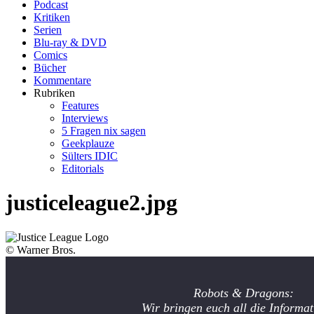
Podcast
Kritiken
Serien
Blu-ray & DVD
Comics
Bücher
Kommentare
Rubriken
Features
Interviews
5 Fragen nix sagen
Geekplauze
Sülters IDIC
Editorials
justiceleague2.jpg
© Warner Bros.
Robots & Dragons:
Wir bringen euch all die Informat