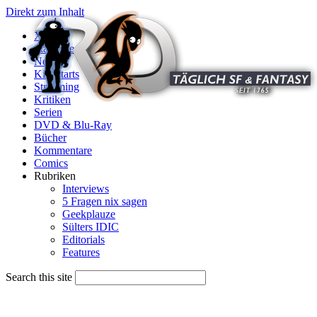
Direkt zum Inhalt
X
Startseite
News
Kinostarts
Streaming
Kritiken
Serien
DVD & Blu-Ray
Bücher
Kommentare
Comics
Rubriken
Interviews
5 Fragen nix sagen
Geekplauze
Sülters IDIC
Editorials
Features
Search this site