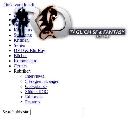
Direkt zum Inhalt
X
Startseite
News
Kinostarts
Streaming
Kritiken
Serien
DVD & Blu-Ray
Bücher
Kommentare
Comics
Rubriken
Interviews
5 Fragen nix sagen
Geekplauze
Sülters IDIC
Editorials
Features
Search this site