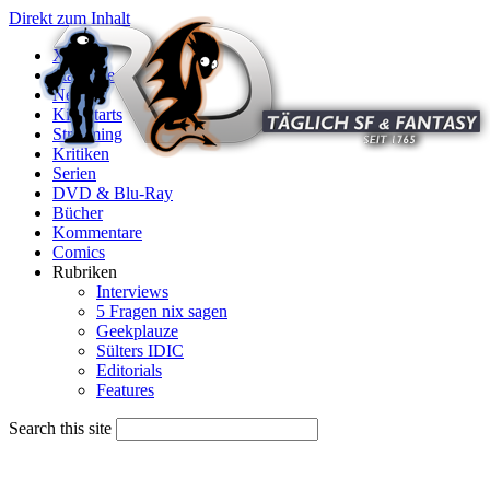
Direkt zum Inhalt
X
Startseite
News
Kinostarts
Streaming
Kritiken
Serien
DVD & Blu-Ray
Bücher
Kommentare
Comics
Rubriken
Interviews
5 Fragen nix sagen
Geekplauze
Sülters IDIC
Editorials
Features
Search this site