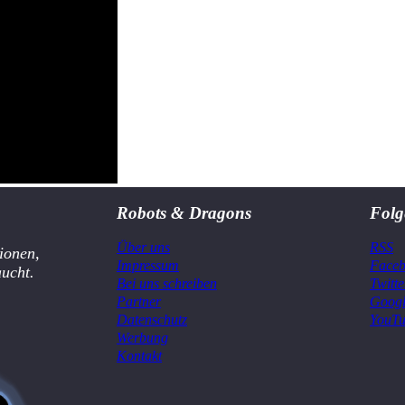
Robots & Dragons
Folg
Über uns
RSS
ionen,
Impressum
Face
aucht.
Bei uns schreiben
Twitte
Partner
Goog
Datenschutz
YouT
Werbung
Kontakt