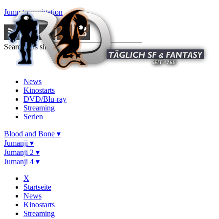
Jump to navigation
Search this site
News
Kinostarts
DVD/Blu-ray
Streaming
Serien
Blood and Bone ▾
Jumanji ▾
Jumanji 2 ▾
Jumanji 4 ▾
X
Startseite
News
Kinostarts
Streaming