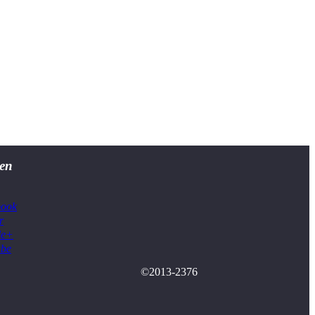
en
book
r
le+
ube
©2013-2376