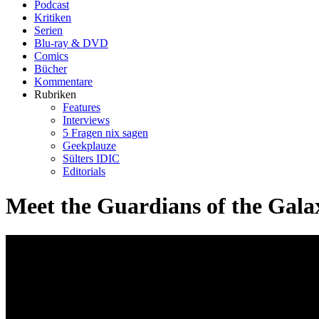
Podcast
Kritiken
Serien
Blu-ray & DVD
Comics
Bücher
Kommentare
Rubriken
Features
Interviews
5 Fragen nix sagen
Geekplauze
Sülters IDIC
Editorials
Meet the Guardians of the Galax