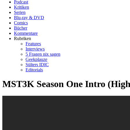
Podcast
Kritiken
Serien
Blu-ray & DVD
Comics
Bücher
Kommentare
Rubriken
Features
Interviews
5 Fragen nix sagen
Geekplauze
Sülters IDIC
Editorials
MST3K Season One Intro (High