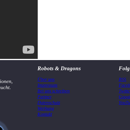
Robots & Dragons
Folg
Über uns
RSS
ionen,
Impressum
Face
aucht.
Bei uns schreiben
Twitte
Partner
Goog
Datenschutz
YouT
Werbung
Kontakt