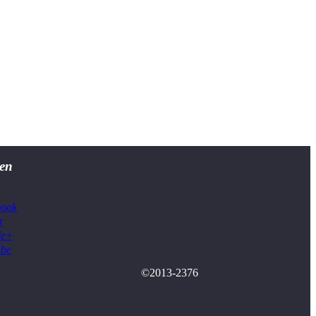
en
book
r
le+
ube
©2013-2376