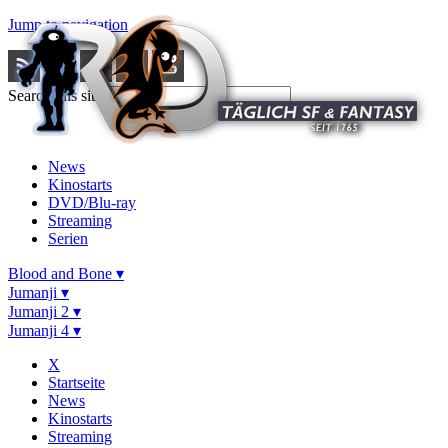
Jump to navigation
Search this site
News
Kinostarts
DVD/Blu-ray
Streaming
Serien
Blood and Bone ▾
Jumanji ▾
Jumanji 2 ▾
Jumanji 4 ▾
X
Startseite
News
Kinostarts
Streaming