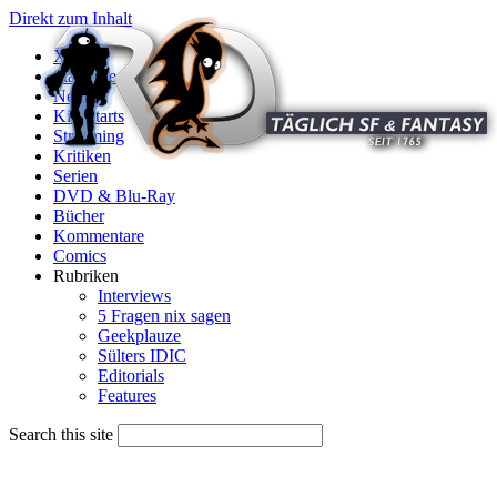
Direkt zum Inhalt
X
Startseite
News
Kinostarts
Streaming
Kritiken
Serien
DVD & Blu-Ray
Bücher
Kommentare
Comics
Rubriken
Interviews
5 Fragen nix sagen
Geekplauze
Sülters IDIC
Editorials
Features
Search this site