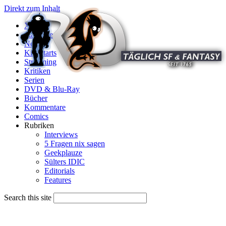
Direkt zum Inhalt
X
Startseite
News
Kinostarts
Streaming
Kritiken
Serien
DVD & Blu-Ray
Bücher
Kommentare
Comics
Rubriken
Interviews
5 Fragen nix sagen
Geekplauze
Sülters IDIC
Editorials
Features
Search this site