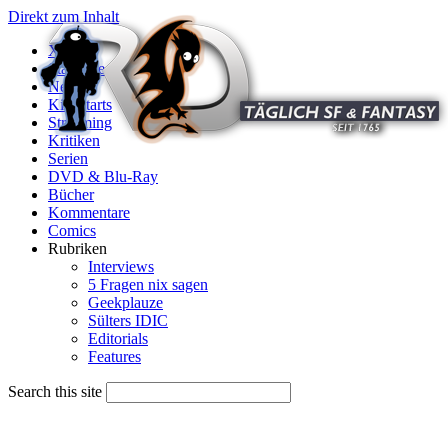
Direkt zum Inhalt
X
Startseite
News
Kinostarts
Streaming
Kritiken
Serien
DVD & Blu-Ray
Bücher
Kommentare
Comics
Rubriken
Interviews
5 Fragen nix sagen
Geekplauze
Sülters IDIC
Editorials
Features
Search this site