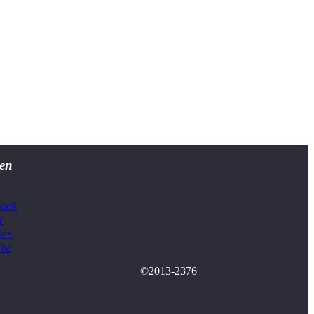
en
book
r
le+
ube
©2013-2376