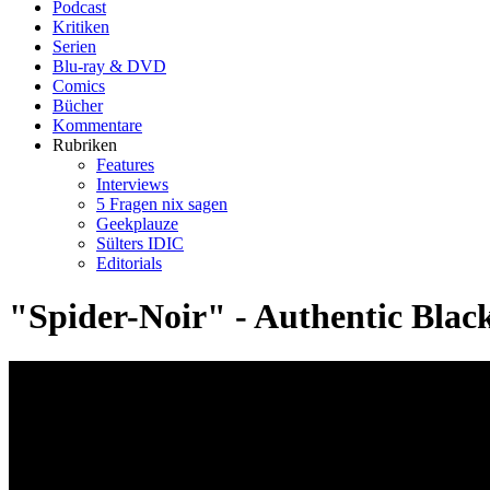
Podcast
Kritiken
Serien
Blu-ray & DVD
Comics
Bücher
Kommentare
Rubriken
Features
Interviews
5 Fragen nix sagen
Geekplauze
Sülters IDIC
Editorials
"Spider-Noir" - Authentic Black