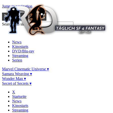
Jump to navigation
Search this site
News
Kinostarts
DVD/Blu-ray
Streaming
Serien
Marvel Cinematic Universe ▾
Samara Weaving ▾
Wonder Man ▾
Secret of Secrets ▾
X
Startseite
News
Kinostarts
Streaming