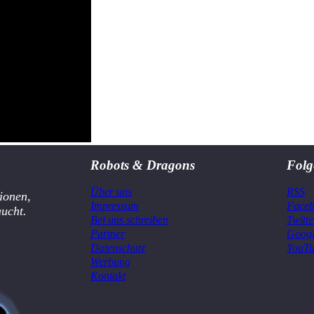
Robots & Dragons
Folg
Über uns
RSS
ionen,
Impressum
Face
aucht.
Bei uns schreiben
Twitte
Partner
Goog
Datenschutz
YouT
Werbung
Kontakt