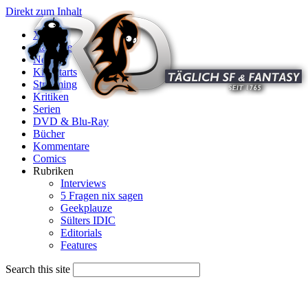
Direkt zum Inhalt
X
Startseite
News
Kinostarts
Streaming
Kritiken
Serien
DVD & Blu-Ray
Bücher
Kommentare
Comics
Rubriken
Interviews
5 Fragen nix sagen
Geekplauze
Sülters IDIC
Editorials
Features
Search this site