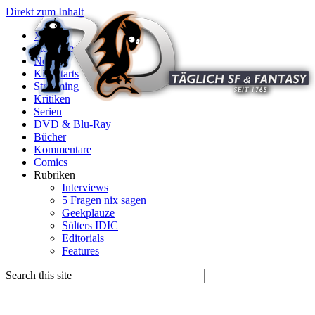
Direkt zum Inhalt
X
Startseite
News
Kinostarts
Streaming
Kritiken
Serien
DVD & Blu-Ray
Bücher
Kommentare
Comics
Rubriken
Interviews
5 Fragen nix sagen
Geekplauze
Sülters IDIC
Editorials
Features
Search this site