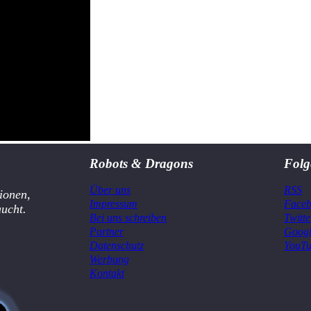
Robots & Dragons
Folg
Über uns
RSS
ionen,
Impressum
Face
aucht.
Bei uns schreiben
Twitte
Partner
Goog
Datenschutz
YouT
Werbung
Kontakt