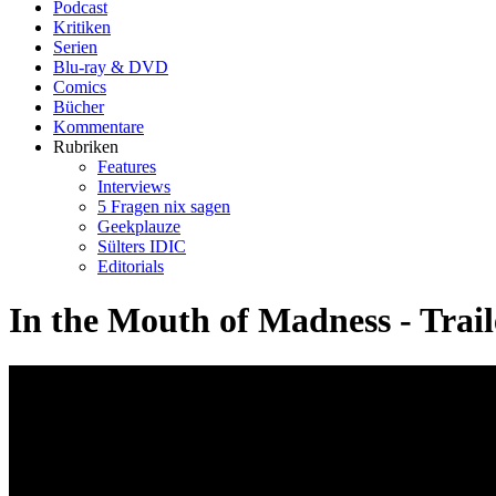
Podcast
Kritiken
Serien
Blu-ray & DVD
Comics
Bücher
Kommentare
Rubriken
Features
Interviews
5 Fragen nix sagen
Geekplauze
Sülters IDIC
Editorials
In the Mouth of Madness - Traile