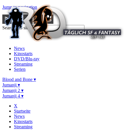
Jump to navigation
Search this site
News
Kinostarts
DVD/Blu-ray
Streaming
Serien
Blood and Bone ▾
Jumanji ▾
Jumanji 2 ▾
Jumanji 4 ▾
X
Startseite
News
Kinostarts
Streaming