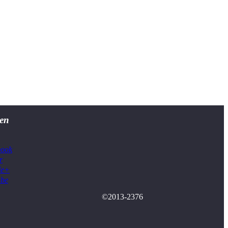
en
book
r
le+
ube
©2013-2376