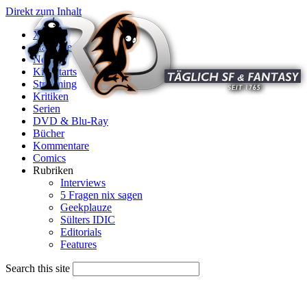
Direkt zum Inhalt
X
Startseite
News
Kinostarts
Streaming
Kritiken
Serien
DVD & Blu-Ray
Bücher
Kommentare
Comics
Rubriken
Interviews
5 Fragen nix sagen
Geekplauze
Sülters IDIC
Editorials
Features
Search this site