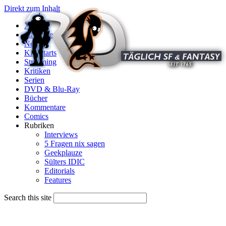
Direkt zum Inhalt
X
Startseite
News
Kinostarts
Streaming
Kritiken
Serien
DVD & Blu-Ray
Bücher
Kommentare
Comics
Rubriken
Interviews
5 Fragen nix sagen
Geekplauze
Sülters IDIC
Editorials
Features
Search this site