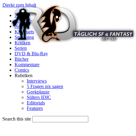
Direkt zum Inhalt
X
Startseite
News
Kinostarts
Streaming
Kritiken
Serien
DVD & Blu-Ray
Bücher
Kommentare
Comics
Rubriken
Interviews
5 Fragen nix sagen
Geekplauze
Sülters IDIC
Editorials
Features
Search this site