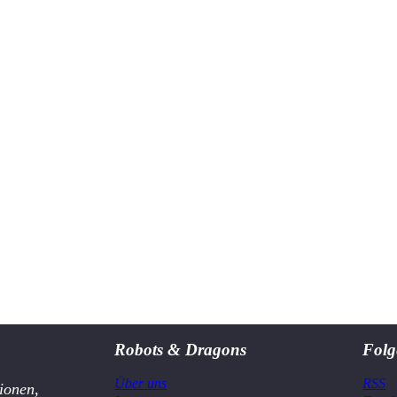
Robots & Dragons
Folg
Über uns
RSS
ionen,