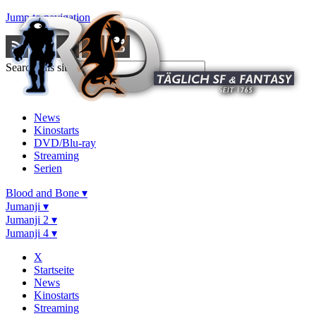
Jump to navigation
Search this site
News
Kinostarts
DVD/Blu-ray
Streaming
Serien
Blood and Bone ▾
Jumanji ▾
Jumanji 2 ▾
Jumanji 4 ▾
X
Startseite
News
Kinostarts
Streaming