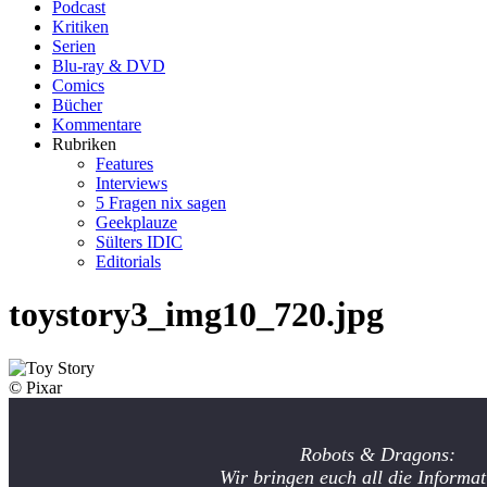
Podcast
Kritiken
Serien
Blu-ray & DVD
Comics
Bücher
Kommentare
Rubriken
Features
Interviews
5 Fragen nix sagen
Geekplauze
Sülters IDIC
Editorials
toystory3_img10_720.jpg
© Pixar
Robots & Dragons:
Wir bringen euch all die Informat