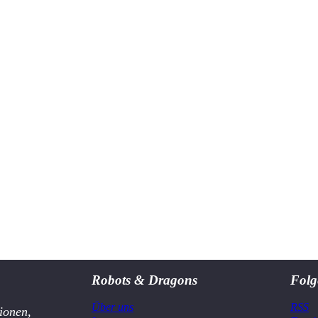
Robots & Dragons
Folg
Über uns
RSS
ionen,