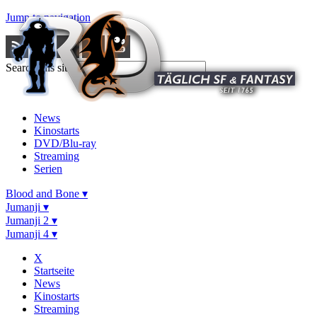
Jump to navigation
Search this site
News
Kinostarts
DVD/Blu-ray
Streaming
Serien
Blood and Bone ▾
Jumanji ▾
Jumanji 2 ▾
Jumanji 4 ▾
X
Startseite
News
Kinostarts
Streaming