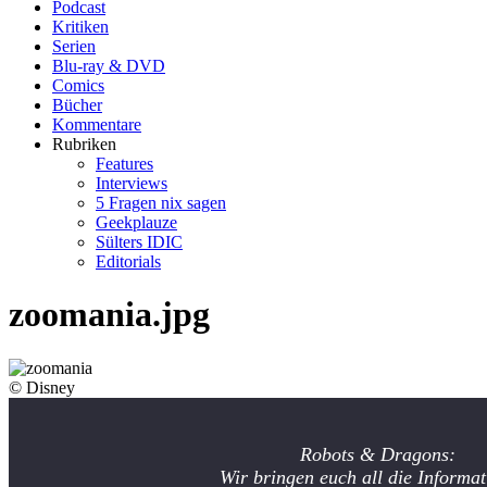
Podcast
Kritiken
Serien
Blu-ray & DVD
Comics
Bücher
Kommentare
Rubriken
Features
Interviews
5 Fragen nix sagen
Geekplauze
Sülters IDIC
Editorials
zoomania.jpg
© Disney
Robots & Dragons:
Wir bringen euch all die Informat