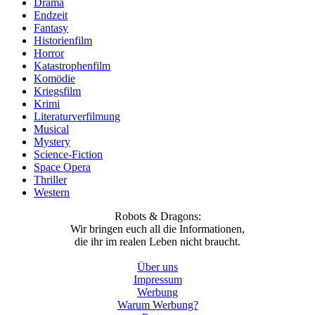
Drama
Endzeit
Fantasy
Historienfilm
Horror
Katastrophenfilm
Komödie
Kriegsfilm
Krimi
Literaturverfilmung
Musical
Mystery
Science-Fiction
Space Opera
Thriller
Western
Robots & Dragons:
Wir bringen euch all die Informationen,
die ihr im realen Leben nicht braucht.
Über uns
Impressum
Werbung
Warum Werbung?