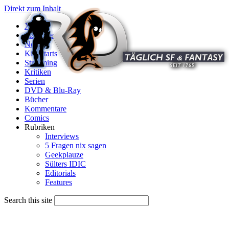
Direkt zum Inhalt
X
Startseite
News
Kinostarts
Streaming
Kritiken
Serien
DVD & Blu-Ray
Bücher
Kommentare
Comics
Rubriken
Interviews
5 Fragen nix sagen
Geekplauze
Sülters IDIC
Editorials
Features
Search this site