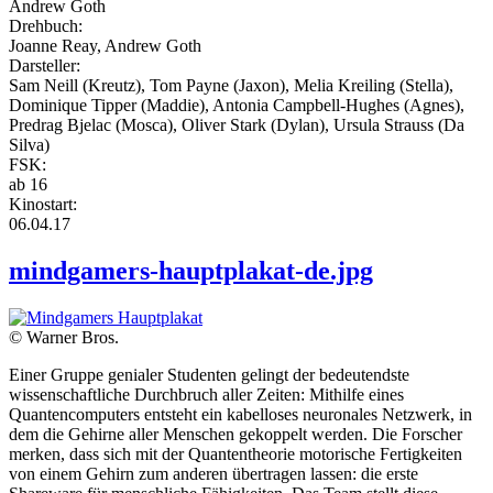
Andrew Goth
Drehbuch:
Joanne Reay, Andrew Goth
Darsteller:
Sam Neill (Kreutz), Tom Payne (Jaxon), Melia Kreiling (Stella),
Dominique Tipper (Maddie), Antonia Campbell-Hughes (Agnes),
Predrag Bjelac (Mosca), Oliver Stark (Dylan), Ursula Strauss (Da
Silva)
FSK:
ab 16
Kinostart:
06.04.17
mindgamers-hauptplakat-de.jpg
© Warner Bros.
Einer Gruppe genialer Studenten gelingt der bedeutendste
wissenschaftliche Durchbruch aller Zeiten: Mithilfe eines
Quantencomputers entsteht ein kabelloses neuronales Netzwerk, in
dem die Gehirne aller Menschen gekoppelt werden. Die Forscher
merken, dass sich mit der Quantentheorie motorische Fertigkeiten
von einem Gehirn zum anderen übertragen lassen: die erste