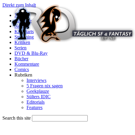
Direkt zum Inhalt
X
Startseite
News
Kinostarts
Streaming
Kritiken
Serien
DVD & Blu-Ray
Bücher
Kommentare
Comics
Rubriken
Interviews
5 Fragen nix sagen
Geekplauze
Sülters IDIC
Editorials
Features
Search this site