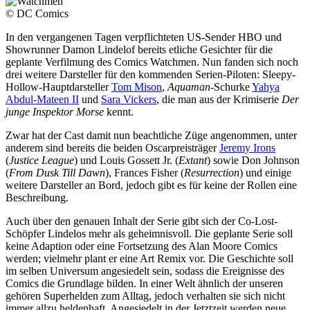
© DC Comics
In den vergangenen Tagen verpflichteten US-Sender HBO und
Showrunner Damon Lindelof bereits etliche Gesichter für die
geplante Verfilmung des Comics Watchmen. Nun fanden sich noch
drei weitere Darsteller für den kommenden Serien-Piloten: Sleepy-
Hollow-Hauptdarsteller
Tom Mison
,
Aquaman
-Schurke
Yahya
Abdul-Mateen II
und
Sara Vickers
, die man aus der Krimiserie
Der
junge Inspektor Morse
kennt.
Zwar hat der Cast damit nun beachtliche Züge angenommen, unter
anderem sind bereits die beiden Oscarpreisträger
Jeremy Irons
(
Justice League
) und Louis Gossett Jr. (
Extant
) sowie Don Johnson
(
From Dusk Till Dawn
), Frances Fisher (
Resurrection
) und einige
weitere Darsteller an Bord, jedoch gibt es für keine der Rollen eine
Beschreibung.
Auch über den genauen Inhalt der Serie gibt sich der Co-Lost-
Schöpfer Lindelos mehr als geheimnisvoll. Die geplante Serie soll
keine Adaption oder eine Fortsetzung des Alan Moore Comics
werden; vielmehr plant er eine Art Remix vor. Die Geschichte soll
im selben Universum angesiedelt sein, sodass die Ereignisse des
Comics die Grundlage bilden. In einer Welt ähnlich der unseren
gehören Superhelden zum Alltag, jedoch verhalten sie sich nicht
immer allzu heldenhaft. Angesiedelt in der Jetztzeit werden neue