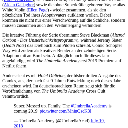
(
Aidan Gallagher
) sowie die ohne Superkräfte geborene Vayne alias
White Violin (
Ellen Page
) - wieder zusammen, als sie den
plötzlichen Tod ihres Adoptivvaters aufklären wollen. Dabei
kommen sie nicht nur einer Verschwörung auf die Schliche, sondern
müssen zusammen auch den Weltuntergang verhindern.
Die kreative Führung der Serie übernimmt Steve Blackman (
Altered
Carbon - Das Unsterblichkeitsprogramm
), während Jeremy Slater
(
Death Note
) das Drehbuch zum Piloten schreibt. Comic-Schöpfer
Way wird zudem als kreativer Berater an der zehnteiligen Serie-
Adaption mit an Bord sein. Anfänglich noch für dieses Jahr
angekündigt, wird
The Umbrella Academy
erst 2019 Premiere auf
Netflix feiern.
Anders sieht es mit
Hotel Oblivion
, der bisher dritten Ausgabe des
Comics, aus, der nach fast 9 Jahren Entwicklung noch dieses Jahr
erscheinen wird. Im deutschsprachigen Raum zeigt sich für die
Veröffentlichung von
The Umbrella Academy
Cross Cult
verantwortlich.
Super. Messed up. Family. The
#UmbrellaAcademy
is
coming 2019.
pic.twitter.com/MninQscK3l
— Umbrella Academy (@UmbrellaAcad)
July 19,
2018