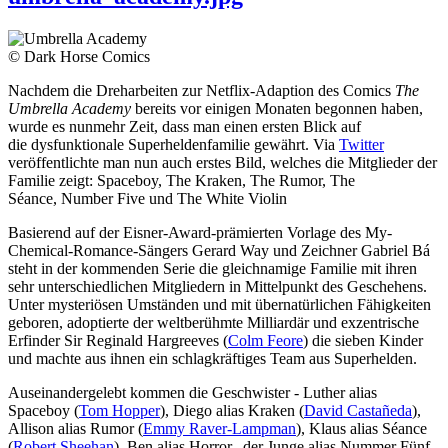
© Dark Horse Comics
Nachdem die Dreharbeiten zur Netflix-Adaption des Comics
The
Umbrella Academy
bereits vor einigen Monaten begonnen haben,
wurde es nunmehr Zeit, dass man einen ersten Blick auf
die dysfunktionale Superheldenfamilie gewährt. Via
Twitter
veröffentlichte man nun auch erstes Bild, welches die Mitglieder der
Familie zeigt: Spaceboy, The Kraken, The Rumor, The
Séance, Number Five und The White Violin
Basierend auf der Eisner-Award-prämierten Vorlage des My-
Chemical-Romance-Sängers Gerard Way und Zeichner Gabriel Bá
steht in der kommenden Serie die gleichnamige Familie mit ihren
sehr unterschiedlichen Mitgliedern in Mittelpunkt des Geschehens.
Unter mysteriösen Umständen und mit übernatürlichen Fähigkeiten
geboren, adoptierte der weltberühmte Milliardär und exzentrische
Erfinder Sir Reginald Hargreeves (
Colm Feore
) die sieben Kinder
und machte aus ihnen ein schlagkräftiges Team aus Superhelden.
Auseinandergelebt kommen die Geschwister - Luther alias
Spaceboy (
Tom Hopper
), Diego alias Kraken (
David Castañeda
),
Allison alias Rumor (
Emmy Raver-Lampman
), Klaus alias Séance
(
Robert Sheehan
), Ben alias Horror, der Junge alias Nummer Fünf