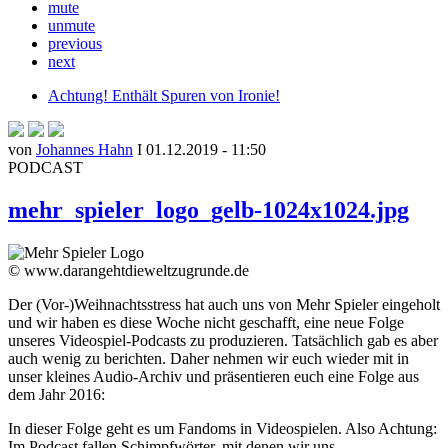
mute
unmute
previous
next
Achtung! Enthält Spuren von Ironie!
von
Johannes Hahn
I 01.12.2019 - 11:50
PODCAST
mehr_spieler_logo_gelb-1024x1024.jpg
© www.darangehtdieweltzugrunde.de
Der (Vor-)Weihnachtsstress hat auch uns von Mehr Spieler eingeholt
und wir haben es diese Woche nicht geschafft, eine neue Folge
unseres Videospiel-Podcasts zu produzieren. Tatsächlich gab es aber
auch wenig zu berichten. Daher nehmen wir euch wieder mit in
unser kleines Audio-Archiv und präsentieren euch eine Folge aus
dem Jahr 2016:
In dieser Folge geht es um Fandoms in Videospielen. Also Achtung:
Im Podcast fallen Schimpfwörter, mit denen wir uns