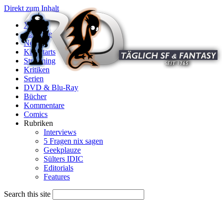
Direkt zum Inhalt
X
Startseite
News
Kinostarts
Streaming
Kritiken
Serien
DVD & Blu-Ray
Bücher
Kommentare
Comics
Rubriken
Interviews
5 Fragen nix sagen
Geekplauze
Sülters IDIC
Editorials
Features
Search this site