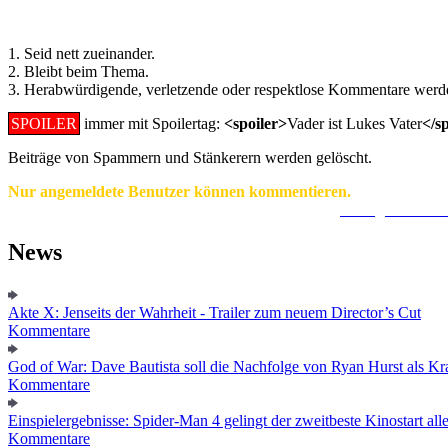
Regeln für Kommentare:
1. Seid nett zueinander.
2. Bleibt beim Thema.
3. Herabwürdigende, verletzende oder respektlose Kommentare werde
SPOILER
immer mit Spoilertag:
<spoiler>
Vader ist Lukes Vater
</s
Beiträge von Spammern und Stänkerern werden gelöscht.
Nur angemeldete Benutzer können kommentieren.
Ein Konto zu erstellen ist einfach und unkompliziert.
Hier geht's zur
News
Akte X: Jenseits der Wahrheit - Trailer zum neuem Director’s Cut
Kommentare
God of War: Dave Bautista soll die Nachfolge von Ryan Hurst als Kra
Kommentare
Einspielergebnisse: Spider-Man 4 gelingt der zweitbeste Kinostart alle
Kommentare