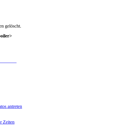
n gelöscht.
poiler>
 Anmeldung
.
tos antreten
r Zeiten