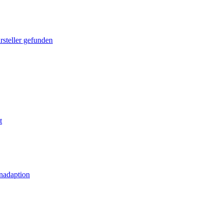
rsteller gefunden
t
nadaption