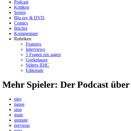
Podcast
Kritiken
Serien
Blu-ray & DVD
Comics
Bücher
Kommentare
Rubriken
Features
Interviews
5 Fragen nix sagen
Geekplauze
Sülters IDIC
Editorials
Mehr Spieler: Der Podcast über
play
pause
stop
mute
unmute
previous
next