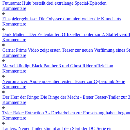
Futurama: Hulu bestellt drei extralange Special-Episoden
Kommentare
Einspielergebnisse: Die Odyssee dominiert weiter die Kinocharts
Kommentare
Dark Matter – Der Zeitenläufer: Offizieller Trailer zur 2. Staffel veröff
Kommentare
Carrie: Prime Video zeigt ersten Teaser zur neuen Verfilmung eines
Kommentare
Marvel kündigt Black Panther 3 und Ghost Rider offiziell an
Kommentare
Neuromancer: Apple präsentiert ersten Teaser zur Cyberpunk-Serie
Kommentare
Der Herr der Ringe: Die Ringe der Macht - Erster Teaser-Trailer zur 3.
Kommentare
Tyler Rake: Extraction 3 - Dreharbeiten zur Fortsetzung haben bego
Kommentare
Lanters: Neuer Trailer stimmt auf den Start der DC-Serie ein