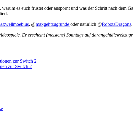
, warum es euch frustet oder anspornt und was der Schritt nach dem Game
iert.
axwellmoebius
, @
maxgehtzugrunde
oder natürlich @
RobotsDragons
.
Videospiele. Er erscheint (meistens) Sonntags auf darangehtdieweltzu
onen zur Switch 2