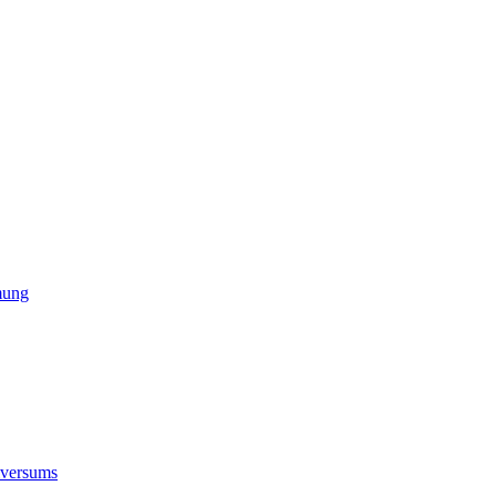
mung
iversums