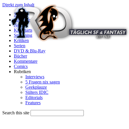
Direkt zum Inhalt
X
Startseite
News
Kinostarts
Streaming
Kritiken
Serien
DVD & Blu-Ray
Bücher
Kommentare
Comics
Rubriken
Interviews
5 Fragen nix sagen
Geekplauze
Sülters IDIC
Editorials
Features
Search this site