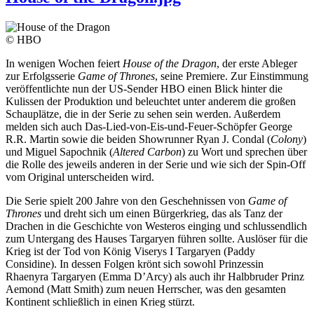
© HBO
In wenigen Wochen feiert
House of the Dragon
, der erste Ableger
zur Erfolgsserie
Game of Thrones
, seine Premiere. Zur Einstimmung
veröffentlichte nun der US-Sender HBO einen Blick hinter die
Kulissen der Produktion und beleuchtet unter anderem die großen
Schauplätze, die in der Serie zu sehen sein werden. Außerdem
melden sich auch Das-Lied-von-Eis-und-Feuer-Schöpfer George
R.R. Martin sowie die beiden Showrunner Ryan J. Condal (
Colony
)
und Miguel Sapochnik (
Altered Carbon
) zu Wort und sprechen über
die Rolle des jeweils anderen in der Serie und wie sich der Spin-Off
vom Original unterscheiden wird.
Die Serie spielt 200 Jahre von den Geschehnissen von
Game of
Thrones
und dreht sich um einen Bürgerkrieg, das als Tanz der
Drachen in die Geschichte von Westeros einging und schlussendlich
zum Untergang des Hauses Targaryen führen sollte. Auslöser für die
Krieg ist der Tod von König Viserys I Targaryen (Paddy
Considine). In dessen Folgen krönt sich sowohl Prinzessin
Rhaenyra Targaryen (Emma D’Arcy) als auch ihr Halbbruder Prinz
Aemond (Matt Smith) zum neuen Herrscher, was den gesamten
Kontinent schließlich in einen Krieg stürzt.