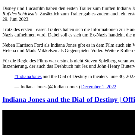
Disney und Lucasfilm haben den ersten Trailer zum fünften Indiana Jon
Ruf des Schicksals
. Zusätzlich zum Trailer gab es zudem auch ein erst
29. Juni 2023.
Trotz des ersten Teaser-Trailers halten sich die Informationen zur H
Nazis aufnehmen wird. Dabei soll es sich um Ex-Nazis handeln, die
Neben Harrison Ford als Indiana Jones gibt es in dem Film auch ein 
Helena und Mads Mikkelsen als Gegenspieler Voller. Weitere Rollen
Für die Regie des Films war erstmals nicht Steven Spielberg verantwo
Inszenierung, der auch das Drehbuch mit Jez und John-Henry Butterw
#IndianaJones
and the Dial of Destiny in theaters June 30, 202
— Indiana Jones (@IndianaJones)
December 1, 2022
Indiana Jones and the Dial of Destiny | Offi