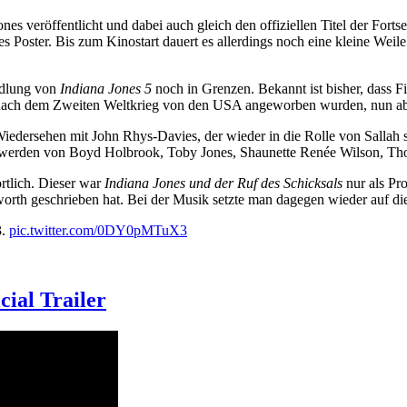
es veröffentlicht und dabei auch gleich den offiziellen Titel der Fort
es Poster. Bis zum Kinostart dauert es allerdings noch eine kleine Weil
andlung von
Indiana Jones 5
noch in Grenzen. Bekannt ist bisher, dass F
 nach dem Zweiten Weltkrieg von den USA angeworben wurden, nun abe
Wiedersehen mit John Rhys-Davies, der wieder in die Rolle von Sallah 
 werden von Boyd Holbrook, Toby Jones, Shaunette Renée Wilson, Tho
rtlich. Dieser war
Indiana Jones und der Ruf des Schicksals
nur als Pr
orth geschrieben hat. Bei der Musik setzte man dagegen wieder auf di
3.
pic.twitter.com/0DY0pMTuX3
cial Trailer