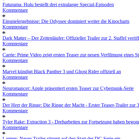
Futurama: Hulu bestellt drei extralange Special-Episoden
Kommentare
Einspielergebnisse: Die Odyssee dominiert weiter die Kinocharts
Kommentare
Dark Matter – Der Zeitenläufer: Offizieller Trailer zur 2. Staffel veröff
Kommentare
Carrie: Prime Video zeigt ersten Teaser zur neuen Verfilmung eines
Kommentare
Marvel kündigt Black Panther 3 und Ghost Rider offiziell an
Kommentare
Neuromancer: Apple präsentiert ersten Teaser zur Cyberpunk-Serie
Kommentare
Der Herr der Ringe: Die Ringe der Macht - Erster Teaser-Trailer zur 3.
Kommentare
Tyler Rake: Extraction 3 - Dreharbeiten zur Fortsetzung haben bego
Kommentare
Lanters: Neuer Trailer stimmt auf den Start der DC-Serie ein