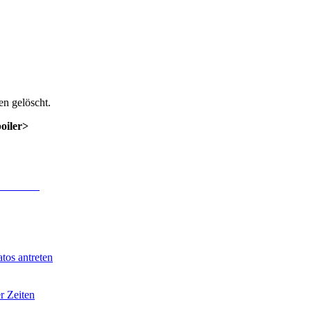
n gelöscht.
poiler>
 Anmeldung
.
tos antreten
r Zeiten