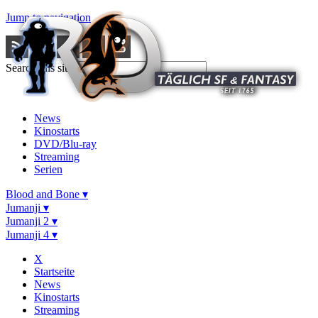
Jump to navigation
Search this site
News
Kinostarts
DVD/Blu-ray
Streaming
Serien
Blood and Bone ▾
Jumanji ▾
Jumanji 2 ▾
Jumanji 4 ▾
X
Startseite
News
Kinostarts
Streaming