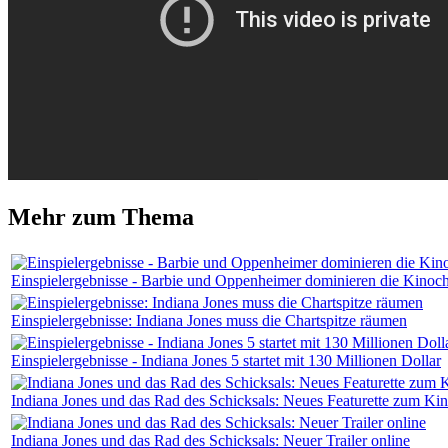
Mehr zum Thema
Einspielergebnisse - Barbie und Oppenheimer dominieren die Kinoch
Einspielergebnisse: Indiana Jones muss die Chartspitze räumen
Einspielergebnisse - Indiana Jones 5 startet mit 130 Millionen Dollar
Indiana Jones und das Rad des Schicksals: Neues Featurette zum Kin
Indiana Jones und das Rad des Schicksals: Neuer Trailer online