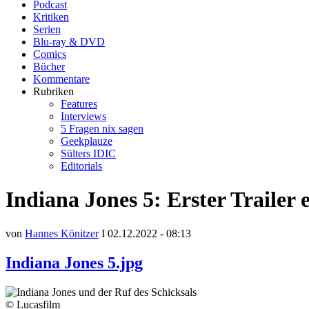
Podcast
Kritiken
Serien
Blu-ray & DVD
Comics
Bücher
Kommentare
Rubriken
Features
Interviews
5 Fragen nix sagen
Geekplauze
Sülters IDIC
Editorials
Indiana Jones 5: Erster Trailer e
von
Hannes Könitzer
I 02.12.2022 - 08:13
Indiana Jones 5.jpg
© Lucasfilm