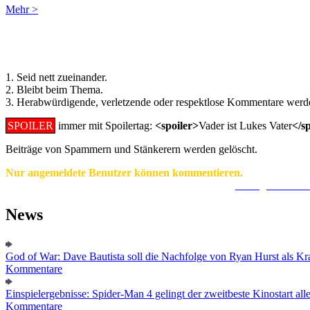
Mehr >
Regeln für Kommentare:
1. Seid nett zueinander.
2. Bleibt beim Thema.
3. Herabwürdigende, verletzende oder respektlose Kommentare werde
SPOILER
immer mit Spoilertag:
<spoiler>
Vader ist Lukes Vater
</s
Beiträge von Spammern und Stänkerern werden gelöscht.
Nur angemeldete Benutzer können kommentieren.
Ein Konto zu erstellen ist einfach und unkompliziert.
Hier geht's zur
News
God of War: Dave Bautista soll die Nachfolge von Ryan Hurst als Kra
Kommentare
Einspielergebnisse: Spider-Man 4 gelingt der zweitbeste Kinostart alle
Kommentare