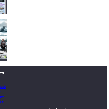
en
book
r
le+
ube