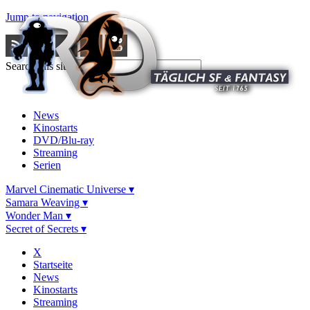
Jump to navigation
Search this site
News
Kinostarts
DVD/Blu-ray
Streaming
Serien
Marvel Cinematic Universe ▾
Samara Weaving ▾
Wonder Man ▾
Secret of Secrets ▾
X
Startseite
News
Kinostarts
Streaming