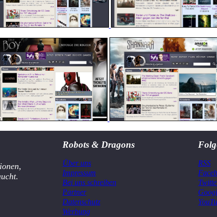
Robots & Dragons
Folg
Über uns
RSS
ionen,
Impressum
Face
aucht.
Bei uns schreiben
Twitte
Partner
Goog
Datenschutz
YouT
Werbung